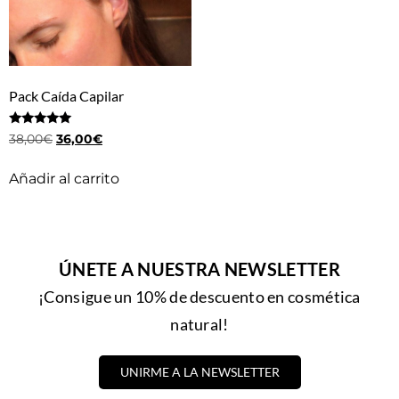
Pack Caída Capilar
Valorado
38,00
€
36,00
€
con
5.00
de 5
Añadir al carrito
ÚNETE A NUESTRA NEWSLETTER
¡Consigue un 10% de descuento en cosmética
natural!
UNIRME A LA NEWSLETTER