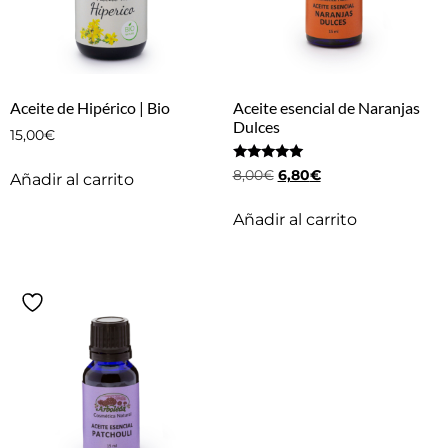
Aceite de Hipérico | Bio
Aceite esencial de Naranjas
Dulces
15,00
€
Valorado
8,00
€
6,80
€
Añadir al carrito
con
5.00
de 5
Añadir al carrito