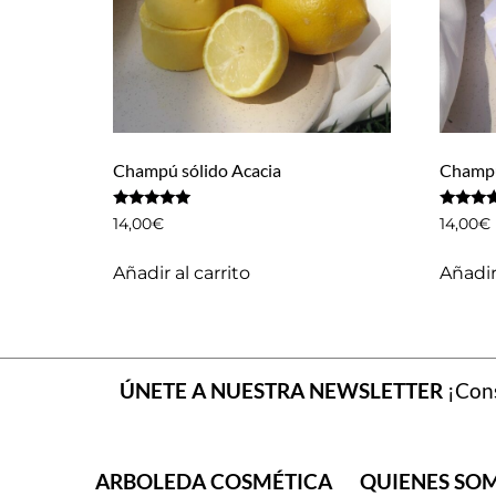
Champú sólido Acacia
Champú
Valorado
Valorado
14,00
€
14,00
€
con
con
4.83
4.33
de 5
de 5
Añadir al carrito
Añadir 
ÚNETE A NUESTRA NEWSLETTER
¡Cons
ARBOLEDA COSMÉTICA
QUIENES SO