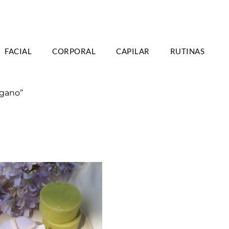
TIS A PARTIR DE 39€ EN PENÍNSULA - 2/3
FACIAL
CORPORAL
CAPILAR
RUTINAS
DÍAS
egano”