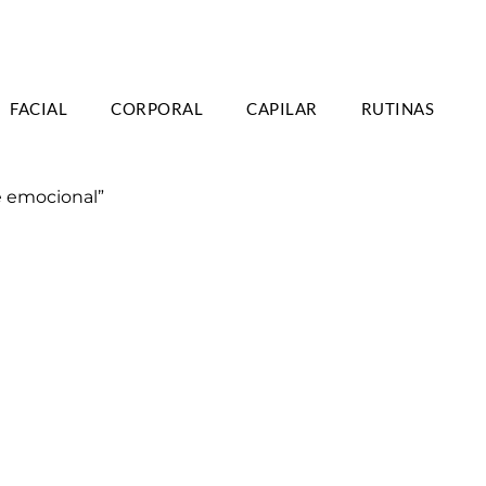
TIS A PARTIR DE 39€ EN PENÍNSULA - 2/3
FACIAL
CORPORAL
CAPILAR
RUTINAS
DÍAS
e emocional”