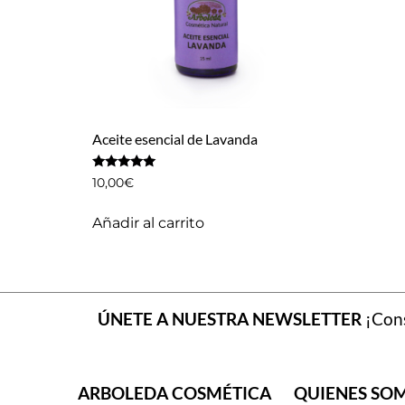
Aceite esencial de Lavanda
Valorado
10,00
€
con
5.00
de 5
Añadir al carrito
ÚNETE A NUESTRA NEWSLETTER
¡Cons
ARBOLEDA COSMÉTICA
QUIENES SO