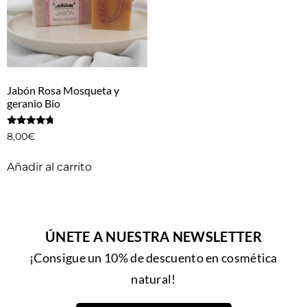
Jabón Rosa Mosqueta y
geranio Bio
Valorado
8,00
€
con
4.50
de 5
Añadir al carrito
ÚNETE A NUESTRA NEWSLETTER
¡Consigue un 10% de descuento en cosmética
natural!