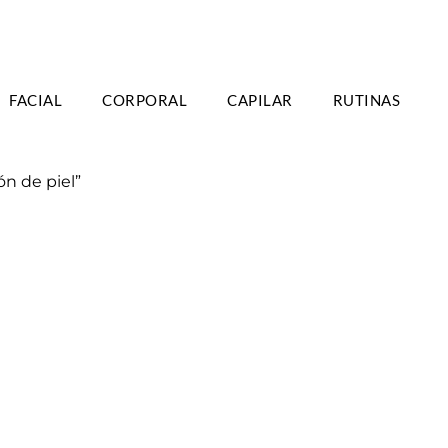
TIS A PARTIR DE 39€ EN PENÍNSULA - 2/3
FACIAL
CORPORAL
CAPILAR
RUTINAS
DÍAS
n de piel”