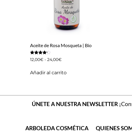
Aceite de Rosa Mosqueta | Bio
Valorado
12,00
€
-
24,00
€
con
4.00
de 5
Añadir al carrito
ÚNETE A NUESTRA NEWSLETTER
¡Cons
ARBOLEDA COSMÉTICA
QUIENES SO