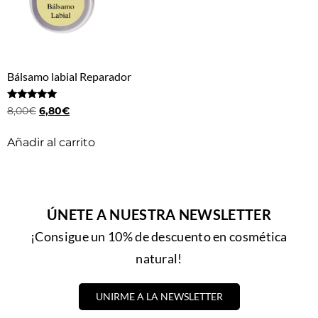
Bálsamo labial Reparador
Valorado
8,00
€
6,80
€
con
5.00
de 5
Añadir al carrito
ÚNETE A NUESTRA NEWSLETTER
¡Consigue un 10% de descuento en cosmética
natural!
UNIRME A LA NEWSLETTER