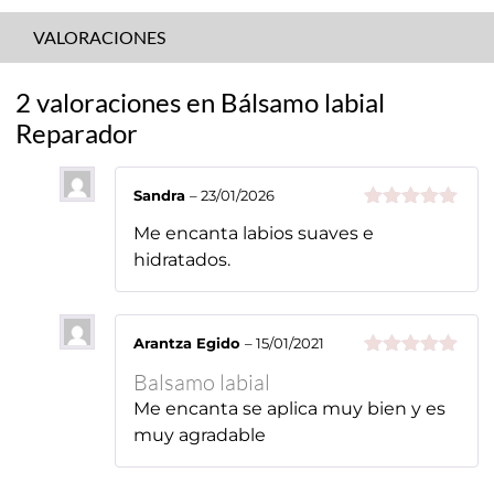
VALORACIONES
2 valoraciones en
Bálsamo labial
Reparador
Sandra
–
23/01/2026
Valorado
Me encanta labios suaves e
con
5
de 5
hidratados.
Arantza Egido
–
15/01/2021
Valorado
Balsamo labial
con
5
de 5
Me encanta se aplica muy bien y es
muy agradable