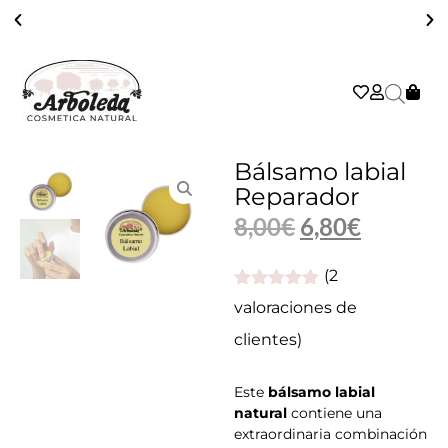
COSMÉTICA NATURAL, ARTESANA, VEGANA, SOSTENIBLE Y EFICAZ
Bálsamo labial
Reparador
8,00
€
6,80
€
(
2
Valorado
2
valoraciones de
con
5.00
de
5 en base
clientes)
a
valoraciones
de clientes
Este
bálsamo labial
natural
contiene una
extraordinaria combinación