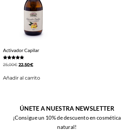
Activador Capilar
Valorado
25,00
€
22,50
€
con
5.00
de 5
Añadir al carrito
ÚNETE A NUESTRA NEWSLETTER
¡Consigue un 10% de descuento en cosmética
natural!