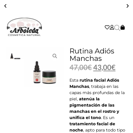
COSMÉTICA NATURAL, ARTESANA, VEGANA, SOSTENIBLE Y EFICAZ
Rutina Adiós
Manchas
47,00
€
43,00
€
Esta
rutina facial Adiós
Manchas
, trabaja en las
capas más profundas de la
piel,
atenúa la
pigmentación de las
manchas en el rostro y
unifica el tono
. Es un
tratamiento facial de
noche
, apto para todo tipo