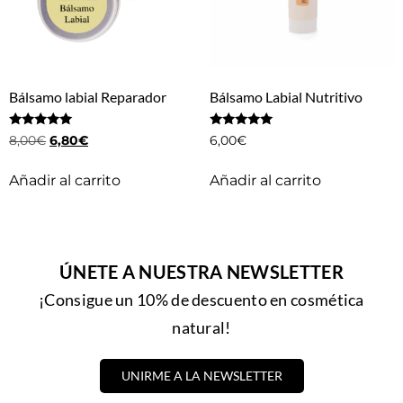
Bálsamo labial Reparador
Bálsamo Labial Nutritivo
Valorado
Valorado
8,00
€
6,80
€
6,00
€
con
con
5.00
5.00
de 5
de 5
Añadir al carrito
Añadir al carrito
ÚNETE A NUESTRA NEWSLETTER
¡Consigue un 10% de descuento en cosmética
natural!
UNIRME A LA NEWSLETTER