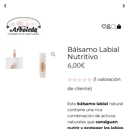
COSMÉTICA NATURAL, ARTESANA, VEGANA, SOSTENIBLE Y EFICAZ
Bálsamo Labial
Nutritivo
6,00
€
(
1
valoración
Valorado
1
de cliente)
con
5.00
de
5 en base
a
valoración
Este
bálsamo labial
natural
de un
contiene una rica
cliente
combinación de activos
naturales que
consiguen
nutrir y proteger los labios