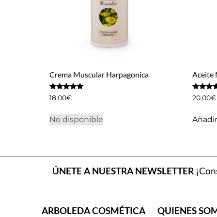
Crema Muscular Harpagonica
Aceite
Valorado
Valorado
18,00
€
20,00
€
con
con
4.90
4.25
de 5
de 5
No disponible
Añadir 
ÚNETE A NUESTRA NEWSLETTER
¡Cons
ARBOLEDA COSMÉTICA
QUIENES SO